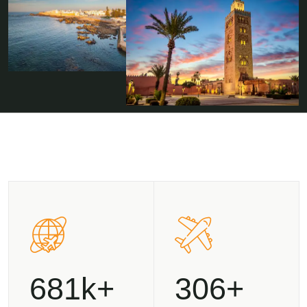
871
391