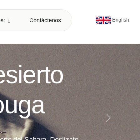
s:
Contáctenos
English
 camello
hara
Siguiente
 el vasto desierto del Sahara.