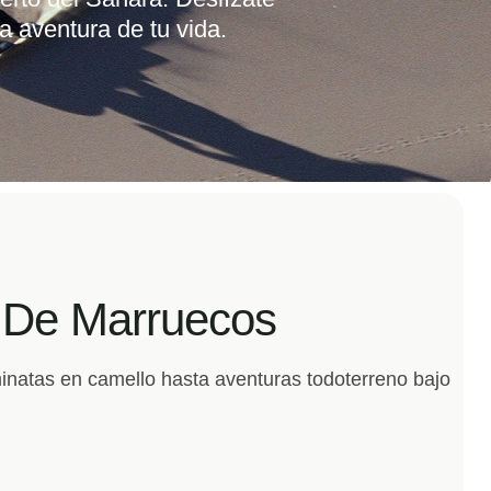
beres remotos y pasaremos una noche
les en el desierto.
o De Marruecos
inatas en camello hasta aventuras todoterreno bajo