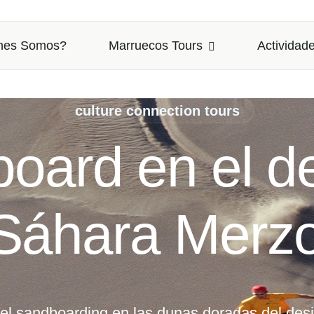
nes Somos?
Marruecos Tours
Actividade
culture connection tours
nderismo en
por el Sa
e en una emocionante caminata en camello por