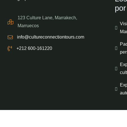
por
123 Culture Lane, Marrakech,
Vis
Marruecos
Mar
info@cultureconnectiontours.com
Paq
+212 600-161220
per
Exp
cul
Exp
aut