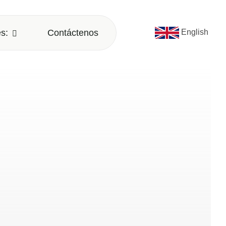
s:
Contáctenos
English