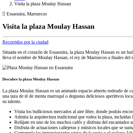
Visita la plaza Moulay Hassan
Essaouira, Marruecos
Visita la plaza Moulay Hassan
Recorridos por la ciudad
Situada en el corazón de Essaouira, la plaza Moulay Hassan es un bulli
lleva el nombre de Moulay Hassan, el rey de Marruecos a finales del s
Descubre la plaza Moulay Hassan
La plaza Moulay Hassan es un animado espacio abierto rodeado de cafete
una taza de té de menta marroquí o degustas deliciosos aperitivos loca
su talento.
Visita los bulliciosos mercados al aire libre, donde podrás encont
Admira la arquitectura tradicional que rodea la plaza, incluid
Relájate en uno de los muchos cafés y disfruta del encantador 
Disfruta de actuaciones callejeras y músicos locales que se suma
Contempla las impresionantes vistas de la costa y el océano Atlá