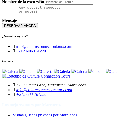
Nombre de la excursión
Mensaje
RESERVAR AHORA
¿Necesita ayuda?
info@cultureconnectiontours.com
+212 600-161220
Galería
123 Culture Lane, Marrakech, Marruecos
info@cultureconnectiontours.com
+212 600-161220
Los mejores tours por Marruecos
Visitas guiadas privadas por Marruecos