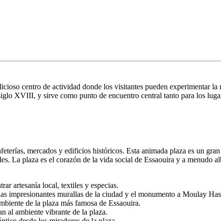
cioso centro de actividad donde los visitantes pueden experimentar la r
iglo XVIII, y sirve como punto de encuentro central tanto para los luga
rías, mercados y edificios históricos. Esta animada plaza es un gran lu
les. La plaza es el corazón de la vida social de Essaouira y a menudo al
rar artesanía local, textiles y especias.
as las impresionantes murallas de la ciudad y el monumento a Moulay Has
ambiente de la plaza más famosa de Essaouira.
n al ambiente vibrante de la plaza.
ntico desde los miradores de la plaza.