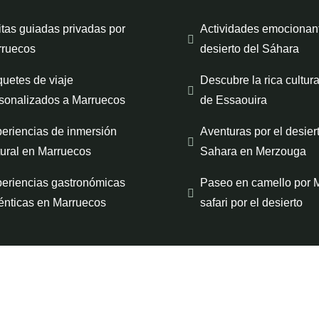
itas guiadas privadas por
Actividades emocionant
ruecos
desierto del Sáhara
uetes de viaje
Descubre la rica cultura
sonalizados a Marruecos
de Essaouira
eriencias de inmersión
Aventuras por el desier
tural en Marruecos
Sahara en Merzouga
eriencias gastronómicas
Paseo en camello por 
énticas en Marruecos
safari por el desierto
Twitter
Fa
rvados.