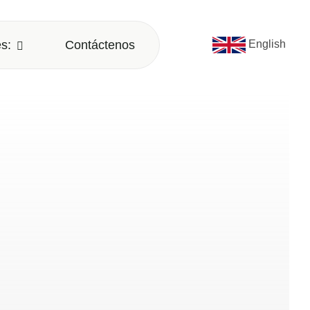
s:
Contáctenos
English