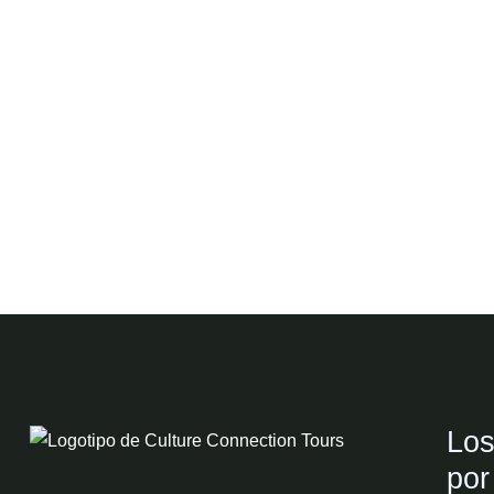
Los
por