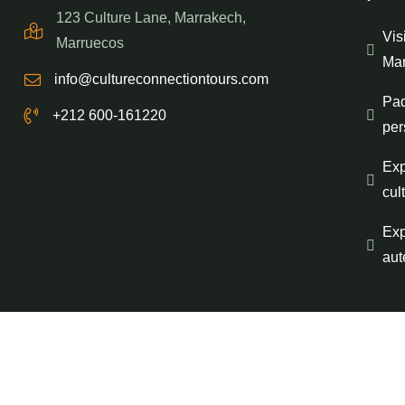
123 Culture Lane, Marrakech,
Vis
Marruecos
Mar
info@cultureconnectiontours.com
Paq
+212 600-161220
per
Exp
cul
Exp
aut
© 2024
Culture Connection Tours Todos los derechos rese