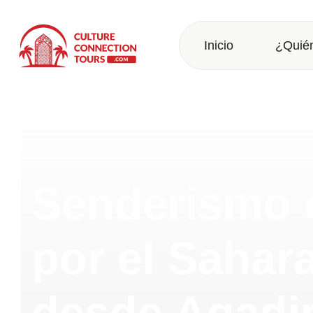
Inicio
¿Quié
Senderismo 
por el Sahara
desde Agadi