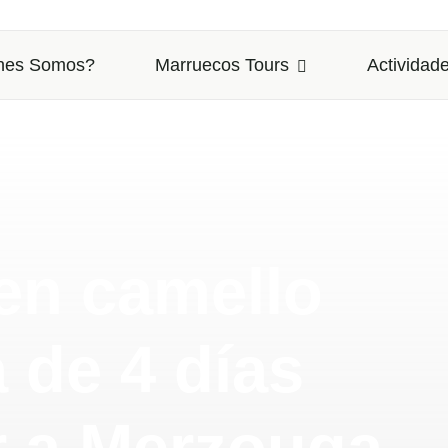
nes Somos?
Marruecos Tours
Actividade
en camello
 de 4 días
r a Merzouga