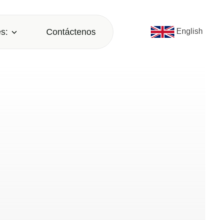
s:
Contáctenos
English