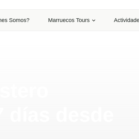
nes Somos?
Marruecos Tours
Actividade
stero
7 días desde