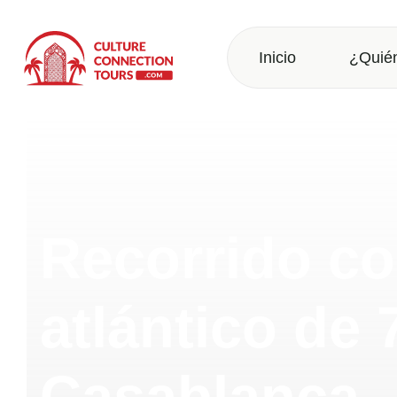
Inicio
¿Quié
Recorrido co
atlántico de 
Casablanca