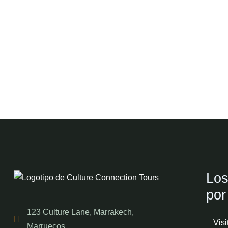
Los
por
123 Culture Lane, Marrakech,
Visi
Marruecos