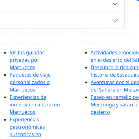
Los mejores tours
Actividades en
por Marruecos
Marruecos
Visitas guiadas
Actividades emocio
privadas por
en el desierto del S
Marruecos
Descubre la rica cult
Paquetes de viaje
historia de Essaouir
personalizados a
Aventuras por el des
Marruecos
del Sahara en Merz
Experiencias de
Paseo en camello po
inmersión cultural en
Merzouga y safari po
Marruecos
desierto
Experiencias
gastronómicas
auténticas en