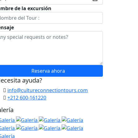
mbre de la excursión
nsaje
Reserva ahora
ecesita ayuda?
info@cultureconnectiontours.com
+212 600-161220
lería