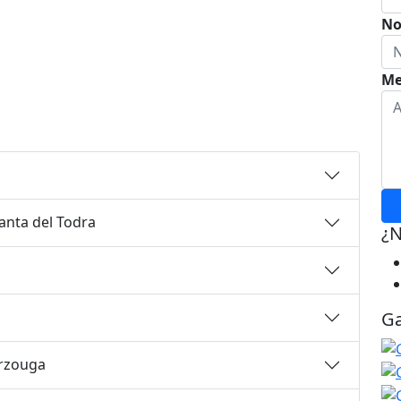
No
Me
ganta del Todra
¿N
Ga
erzouga