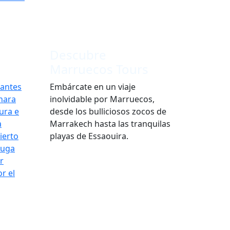
Descubre
Marruecos Tours
nantes
Embárcate en un viaje
áhara
inolvidable por Marruecos,
ura e
desde los bulliciosos zocos de
a
Marrakech hasta las tranquilas
ierto
playas de Essaouira.
ouga
r
r el