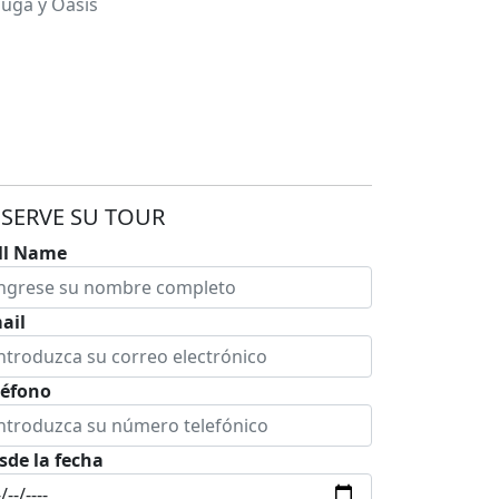
uga y Oasis
ESERVE SU TOUR
ll Name
ail
léfono
sde la fecha